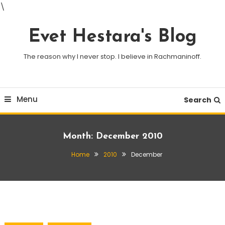
\
Skip
To
Evet Hestara's Blog
Content
The reason why I never stop. I believe in Rachmaninoff.
Menu
Search
Month:
December 2010
Home
2010
December