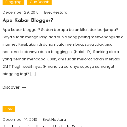
Blogging
Gue Doank
December 29, 2010
Evet Hestara
Apa Kabar Blogger?
Apa kabar blogger? Sudah berapa bulan kita tidak berjumpa?
Saya sudah menghilang dari dunia yang paling menyenangkan di
internet. Kesibukan di dunia nyata membuat saya tidak bisa
nenikmati indahnya dunia blogging ini (halah :D). Ranking alexa
yang pernah mencapai 600k, kini sudah melorot parah menjadi
2M T.T ugh..sedihnya.. Gimana ya caranya supaya semangat
blogging lagi? […]
Discover
Unik
December 14, 2010
Evet Hestara