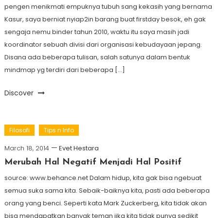
pengen menikmati empuknya tubuh sang kekasih yang bernama
Kasur, saya berniat nyiap2in barang buat firstday besok, eh gak
sengaja nemu binder tahun 2010, waktu itu saya masih jadi
koordinator sebuah divisi dari organisasi kebudayaan jepang.
Disana ada beberapa tulisan, salah satunya dalam bentuk
mindmap yg terdiri dari beberapa […]
Discover
Filosofi
Tips n Info
March 18, 2014
Evet Hestara
Merubah Hal Negatif Menjadi Hal Positif
source: www.behance.net Dalam hidup, kita gak bisa ngebuat
semua suka sama kita. Sebaik-baiknya kita, pasti ada beberapa
orang yang benci. Seperti kata Mark Zuckerberg, kita tidak akan
bisa mendapatkan banyak teman jika kita tidak punya sedikit