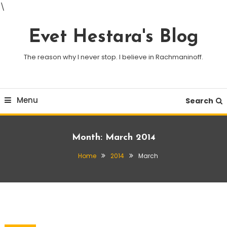
\
Skip
To
Evet Hestara's Blog
Content
The reason why I never stop. I believe in Rachmaninoff.
Menu
Search
Month:
March 2014
Home
2014
March