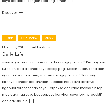
saya berdebat dengan seorang teman. […]
Discover
Bisnis
Gue Doank
Musik
March 13, 2014
Evet Hestara
Daily Life
source: german–courses.com Hari ini ngapain aja? Pertanyaan
itu selalu ada dibenak saya setiap pagi. Selain kuliah/kerja dan
ngumpul sama temen, kalo sendiri ngapain aja? Sangking
risihnya dengan pertanyaan itu setiap hari, saya akhirnya
ngebuat target harian saya. Terpaksa dan rada maksa sih tapi
mau gak mau saya buat supaya hari-hari saya lebih produktif
dan gak sia-sia. […]