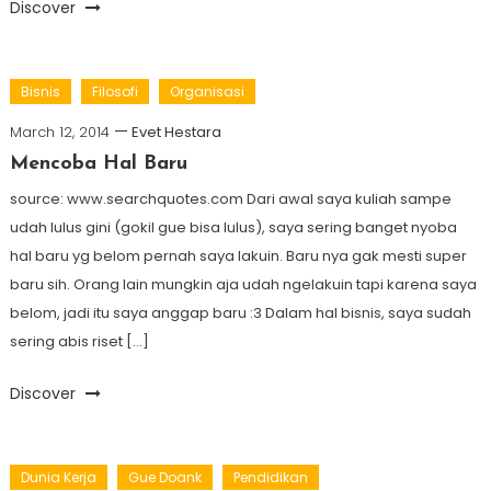
Discover
Bisnis
Filosofi
Organisasi
March 12, 2014
Evet Hestara
Mencoba Hal Baru
source: www.searchquotes.com Dari awal saya kuliah sampe
udah lulus gini (gokil gue bisa lulus), saya sering banget nyoba
hal baru yg belom pernah saya lakuin. Baru nya gak mesti super
baru sih. Orang lain mungkin aja udah ngelakuin tapi karena saya
belom, jadi itu saya anggap baru :3 Dalam hal bisnis, saya sudah
sering abis riset […]
Discover
Dunia Kerja
Gue Doank
Pendidikan