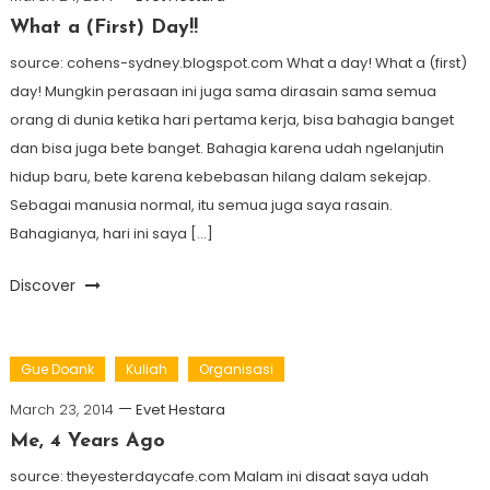
What a (First) Day!!
source: cohens-sydney.blogspot.com What a day! What a (first)
day! Mungkin perasaan ini juga sama dirasain sama semua
orang di dunia ketika hari pertama kerja, bisa bahagia banget
dan bisa juga bete banget. Bahagia karena udah ngelanjutin
hidup baru, bete karena kebebasan hilang dalam sekejap.
Sebagai manusia normal, itu semua juga saya rasain.
Bahagianya, hari ini saya […]
Discover
Gue Doank
Kuliah
Organisasi
March 23, 2014
Evet Hestara
Me, 4 Years Ago
source: theyesterdaycafe.com Malam ini disaat saya udah