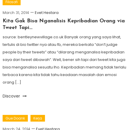
Filosofi
March 31, 2014
Evet Hestara
Kita Gak Bisa Nganalisis Kepribadian Orang via
Tweet Tapi…
source: bentleynewvillage.co.uk Banyak orang yang saya lihat,
tertulis di bio twitter nya atau fb, mereka berkata “don’t judge
people by their tweets” atau “dilarang menganalisa kepribadian
saya dari tweet dibawah”. Well, bener sih tapi dari tweet kita juga
bisa menganalisa sesuatu lho. Kepribadian memang tidak terlalu
terbaca karena kita tidak tahu keadaan masalah dan emosi
orang […]
Discover
Gue Doank
Kerja
March 24, 2014
Evet Hestara